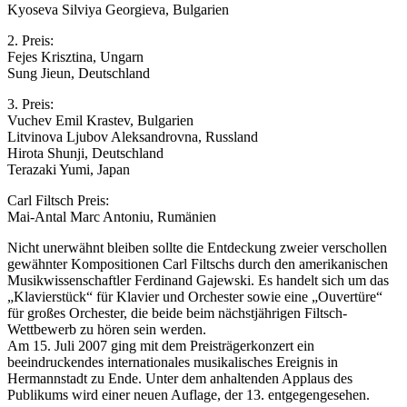
Kyoseva Silviya Georgieva, Bulgarien
2. Preis:
Fejes Krisztina, Ungarn
Sung Jieun, Deutschland
3. Preis:
Vuchev Emil Krastev, Bulgarien
Litvinova Ljubov Aleksandrovna, Russland
Hirota Shunji, Deutschland
Terazaki Yumi, Japan
Carl Filtsch Preis:
Mai-Antal Marc Antoniu, Rumänien
Nicht unerwähnt bleiben sollte die Entdeckung zweier verschollen
gewähnter Kompositionen Carl Filtschs durch den amerikanischen
Musikwissenschaftler Ferdinand Gajewski. Es handelt sich um das
„Klavierstück“ für Klavier und Orchester sowie eine „Ouvertüre“
für großes Orchester, die beide beim nächstjährigen Filtsch-
Wettbewerb zu hören sein werden.
Am 15. Juli 2007 ging mit dem Preisträgerkonzert ein
beeindruckendes internationales musikalisches Ereignis in
Hermannstadt zu Ende. Unter dem anhaltenden Applaus des
Publikums wird einer neuen Auflage, der 13. entgegengesehen.