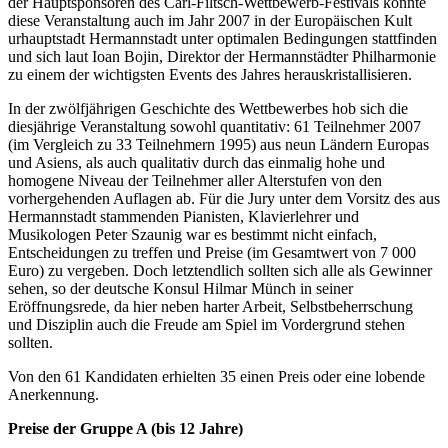
der Hauptsponsoren des Carl-Filtsch-Wettbewerb-Festivals konnte
diese Veranstaltung auch im Jahr 2007 in der Europäischen Kult
urhauptstadt Hermannstadt unter optimalen Bedingungen stattfinden
und sich laut Ioan Bojin, Direktor der Hermannstädter Philharmonie
zu einem der wichtigsten Events des Jahres herauskristallisieren.
In der zwölfjährigen Geschichte des Wettbewerbes hob sich die
diesjährige Veranstaltung sowohl quantitativ: 61 Teilnehmer 2007
(im Vergleich zu 33 Teilnehmern 1995) aus neun Ländern Europas
und Asiens, als auch qualitativ durch das einmalig hohe und
homogene Niveau der Teilnehmer aller Alterstufen von den
vorhergehenden Auflagen ab. Für die Jury unter dem Vorsitz des aus
Hermannstadt stammenden Pianisten, Klavierlehrer und
Musikologen Peter Szaunig war es bestimmt nicht einfach,
Entscheidungen zu treffen und Preise (im Gesamtwert von 7 000
Euro) zu vergeben. Doch letztendlich sollten sich alle als Gewinner
sehen, so der deutsche Konsul Hilmar Münch in seiner
Eröffnungsrede, da hier neben harter Arbeit, Selbstbeherrschung
und Disziplin auch die Freude am Spiel im Vordergrund stehen
sollten.
Von den 61 Kandidaten erhielten 35 einen Preis oder eine lobende
Anerkennung.
Preise der Gruppe A (bis 12 Jahre)