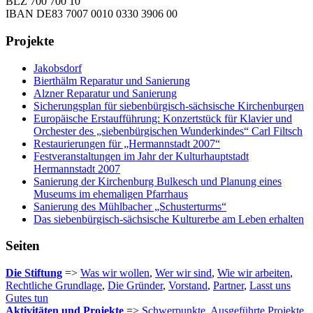
BLZ 700 700 10
IBAN DE83 7007 0010 0330 3906 00
Projekte
Jakobsdorf
Bierthälm Reparatur und Sanierung
Alzner Reparatur und Sanierung
Sicherungsplan für siebenbürgisch-sächsische Kirchenburgen
Europäische Erstaufführung: Konzertstück für Klavier und
Orchester des „siebenbürgischen Wunderkindes“ Carl Filtsch
Restaurierungen für „Hermannstadt 2007“
Festveranstaltungen im Jahr der Kulturhauptstadt
Hermannstadt 2007
Sanierung der Kirchenburg Bulkesch und Planung eines
Museums im ehemaligen Pfarrhaus
Sanierung des Mühlbacher „Schusterturms“
Das siebenbürgisch-sächsische Kulturerbe am Leben erhalten
Seiten
Die Stiftung
=>
Was wir wollen
,
Wer wir sind
,
Wie wir arbeiten
,
Rechtliche Grundlage
,
Die Gründer
,
Vorstand
,
Partner
,
Lasst uns
Gutes tun
Aktivitäten und Projekte
=>
Schwerpunkte
,
Ausgeführte Projekte
,