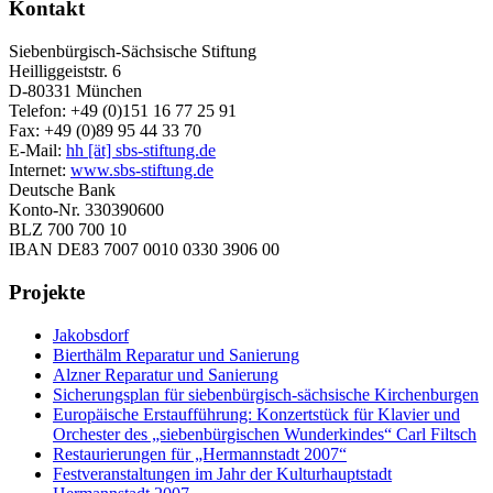
Kontakt
Siebenbürgisch-Sächsische Stiftung
Heilliggeiststr. 6
D-80331 München
Telefon: +49 (0)151 16 77 25 91
Fax: +49 (0)89 95 44 33 70
E-Mail:
hh [ät] sbs-stiftung.de
Internet:
www.sbs-stiftung.de
Deutsche Bank
Konto-Nr. 330390600
BLZ 700 700 10
IBAN DE83 7007 0010 0330 3906 00
Projekte
Jakobsdorf
Bierthälm Reparatur und Sanierung
Alzner Reparatur und Sanierung
Sicherungsplan für siebenbürgisch-sächsische Kirchenburgen
Europäische Erstaufführung: Konzertstück für Klavier und
Orchester des „siebenbürgischen Wunderkindes“ Carl Filtsch
Restaurierungen für „Hermannstadt 2007“
Festveranstaltungen im Jahr der Kulturhauptstadt