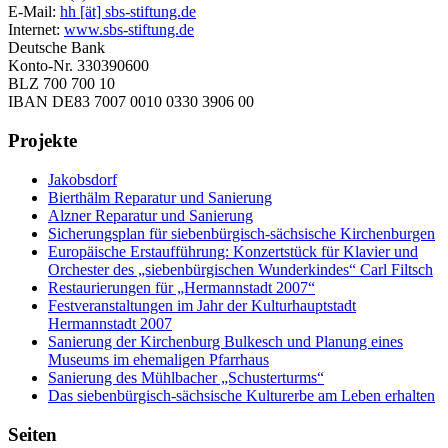
E-Mail:
hh [ät] sbs-stiftung.de
Internet:
www.sbs-stiftung.de
Deutsche Bank
Konto-Nr. 330390600
BLZ 700 700 10
IBAN DE83 7007 0010 0330 3906 00
Projekte
Jakobsdorf
Bierthälm Reparatur und Sanierung
Alzner Reparatur und Sanierung
Sicherungsplan für siebenbürgisch-sächsische Kirchenburgen
Europäische Erstaufführung: Konzertstück für Klavier und
Orchester des „siebenbürgischen Wunderkindes“ Carl Filtsch
Restaurierungen für „Hermannstadt 2007“
Festveranstaltungen im Jahr der Kulturhauptstadt
Hermannstadt 2007
Sanierung der Kirchenburg Bulkesch und Planung eines
Museums im ehemaligen Pfarrhaus
Sanierung des Mühlbacher „Schusterturms“
Das siebenbürgisch-sächsische Kulturerbe am Leben erhalten
Seiten