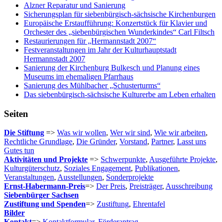
Alzner Reparatur und Sanierung
Sicherungsplan für siebenbürgisch-sächsische Kirchenburgen
Europäische Erstaufführung: Konzertstück für Klavier und
Orchester des „siebenbürgischen Wunderkindes“ Carl Filtsch
Restaurierungen für „Hermannstadt 2007“
Festveranstaltungen im Jahr der Kulturhauptstadt
Hermannstadt 2007
Sanierung der Kirchenburg Bulkesch und Planung eines
Museums im ehemaligen Pfarrhaus
Sanierung des Mühlbacher „Schusterturms“
Das siebenbürgisch-sächsische Kulturerbe am Leben erhalten
Seiten
Die Stiftung
=>
Was wir wollen
,
Wer wir sind
,
Wie wir arbeiten
,
Rechtliche Grundlage
,
Die Gründer
,
Vorstand
,
Partner
,
Lasst uns
Gutes tun
Aktivitäten und Projekte
=>
Schwerpunkte
,
Ausgeführte Projekte
,
Kulturgüterschutz
,
Soziales Engagement
,
Publikationen
,
Veranstaltungen
,
Ausstellungen
,
Sonderprojekte
Ernst-Habermann-Preis
=>
Der Preis
,
Preisträger
,
Ausschreibung
Siebenbürger Sachsen
Zustiftung und Spenden
=>
Zustiftung
,
Ehrentafel
Bilder
Kontakt
=>
Kontaktformular
,
Förderantrag