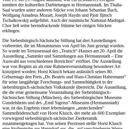
inmitten der kulturellen Darbietungen in Hermannstadt. Im Thalia-
Saal wurden unter anderem Stücke von Johann Sebastian Bach,
Wolfgang Amadeus Mozart, Joseph Haydn und Pjotr Iljitsch
Tschaikowskij aufgeführt. Auch der rumänische Na­tional-Madrigal-
Chor ließ seine beeindruckende Stimme bei einigen Stücken
erklingen.
Die Siebenbürgisch-Sächsische Stiftung hat drei Ausstellungen
vorbereitet, die im Monatsturnus von April bis Juni gezeigt wurden.
So wurde im Terrassensaal des „Teutsch“-Hauses am 20. April die
Ausstellung „Sammler und Sammlungen aus Hermannstadt – Eine
Auswahl aus verschiedenen Bereichen“ eröffnet. Die Ausstellung
war von Beginn an als eine Rahmenveranstaltung besonderer Art
konzipiert worden: Horst Klusch bekam anlässlich seines 80.
Geburtstags den Preis „Dr. Beatrix und Hans-Christian Habermann“
für seine langjährige Forschungs- und Sammeltätigkeit in der
siebenbürgisch-sächsischen Volkskunde überreicht. Die Ausstellung,
die die erste gemeinsame Veranstaltung der Siebenbürgisch-
Sächsischen Stiftung (München), des Siebenbürgischen Museums
Gundelsheim und des „Emil Sigerus“-Museums (Hermannstadt)
war, ist das Ergebnis einer lebenslangen „ansteckenden“
Sammelleidenschaft von Horst Klusch, der mehr als 600 Exemplare
vorwiegend siebenbürgisch-sächsischer Zierkeramik
zusammengetragen hat. Von seinen Preziosen stellte Horst Klusch
eine Stollentruhe aus Henndorf aus, die „auf verschiedenste Weise