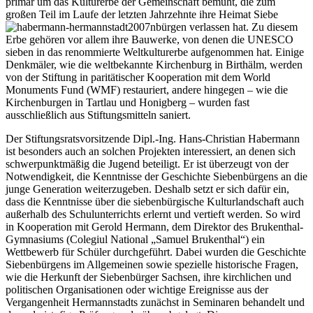
primär um das Kulturerbe der Gemeinschaft bemüht, die zum
großen Teil im Laufe der letzten Jahrzehnte ihre Heimat Siebe
nbürgen verlassen hat. Zu diesem
Erbe gehören vor allem ihre Bauwerke, von denen die UNESCO
sieben in das renommierte Weltkulturerbe aufgenommen hat. Einige
Denkmäler, wie die weltbekannte Kirchenburg in Birthälm, werden
von der Stiftung in paritätischer Kooperation mit dem World
Monuments Fund (WMF) restauriert, andere hingegen – wie die
Kirchenburgen in Tartlau und Honigberg – wurden fast
ausschließlich aus Stiftungsmitteln saniert.
Der Stiftungsratsvorsitzende Dipl.-Ing. Hans-Christian Habermann
ist besonders auch an solchen Projekten interessiert, an denen sich
schwerpunktmäßig die Jugend beteiligt. Er ist überzeugt von der
Notwendigkeit, die Kenntnisse der Geschichte Siebenbürgens an die
junge Generation weiterzugeben. Deshalb setzt er sich dafür ein,
dass die Kenntnisse über die siebenbürgische Kulturlandschaft auch
außerhalb des Schulunterrichts erlernt und vertieft werden. So wird
in Kooperation mit Gerold Hermann, dem Direktor des Brukenthal-
Gymnasiums (Colegiul National „Samuel Brukenthal“) ein
Wettbewerb für Schüler durchgeführt. Dabei wurden die Geschichte
Siebenbürgens im Allgemeinen sowie spezielle historische Fragen,
wie die Herkunft der Siebenbürger Sachsen, ihre kirchlichen und
politischen Organisationen oder wichtige Ereignisse aus der
Vergangenheit Hermannstadts zunächst in Seminaren behandelt und