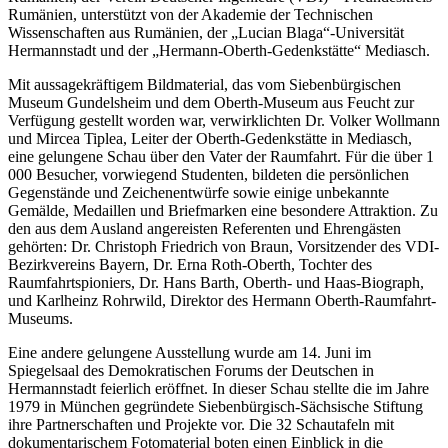
Rumänien, unterstützt von der Akademie der Technischen
Wissenschaften aus Rumänien, der „Lucian Blaga“-Universität
Hermannstadt und der „Hermann-Oberth-Gedenkstätte“ Mediasch.
Mit aussagekräftigem Bildmaterial, das vom Siebenbürgischen
Museum Gundelsheim und dem Oberth-Museum aus Feucht zur
Verfügung gestellt worden war, verwirklichten Dr. Volker Wollmann
und Mircea Tiplea, Leiter der Oberth-Gedenkstätte in Mediasch,
eine gelungene Schau über den Vater der Raumfahrt. Für die über 1
000 Besucher, vorwiegend Studenten, bildeten die persönlichen
Gegenstände und Zeichenentwürfe sowie einige unbekannte
Gemälde, Medaillen und Briefmarken eine besondere Attraktion. Zu
den aus dem Ausland angereisten Referenten und Ehrengästen
gehörten: Dr. Christoph Friedrich von Braun, Vorsitzender des VDI-
Bezirkvereins Bayern, Dr. Erna Roth-Oberth, Tochter des
Raumfahrtspioniers, Dr. Hans Barth, Oberth- und Haas-Biograph,
und Karlheinz Rohrwild, Direktor des Hermann Oberth-Raumfahrt-
Museums.
Eine andere gelungene Ausstellung wurde am 14. Juni im
Spiegelsaal des Demokratischen Forums der Deutschen in
Hermannstadt feierlich eröffnet. In dieser Schau stellte die im Jahre
1979 in München gegründete Siebenbür­gisch-Sächsische Stiftung
ihre Partnerschaften und Projekte vor. Die 32 Schautafeln mit
dokumentarischem Fotomaterial boten einen Einblick in die