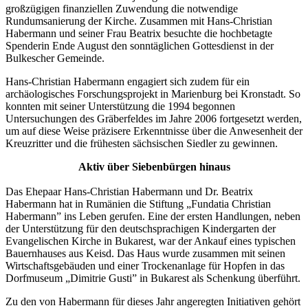
großzügigen finanziellen Zuwendung die notwendige
Rundumsanierung der Kirche. Zusammen mit Hans-Christian
Habermann und seiner Frau Beatrix besuchte die hochbetagte
Spenderin Ende August den sonntäglichen Gottesdienst in der
Bulkescher Gemeinde.
Hans-Christian Habermann engagiert sich zudem für ein
archäologisches Forschungsprojekt in Marienburg bei Kronstadt. So
konnten mit seiner Unterstützung die 1994 begonnen
Untersuchungen des Gräberfeldes im Jahre 2006 fortgesetzt werden,
um auf diese Weise präzisere Erkenntnisse über die Anwesenheit der
Kreuzritter und die frühesten sächsischen Siedler zu gewinnen.
Aktiv über Siebenbürgen hinaus
Das Ehepaar Hans-Christian Habermann und Dr. Beatrix
Habermann hat in Rumänien die Stiftung „Fundatia Christian
Habermann” ins Leben gerufen. Eine der ersten Handlungen, neben
der Unterstützung für den deutschsprachigen Kindergarten der
Evangelischen Kirche in Bukarest, war der Ankauf eines typischen
Bauernhauses aus Keisd. Das Haus wurde zusammen mit seinen
Wirtschaftsgebäuden und einer Trockenanlage für Hopfen in das
Dorfmuseum „Dimitrie Gusti” in Bukarest als Schenkung überführt.
Zu den von Habermann für dieses Jahr angeregten Initiativen gehört