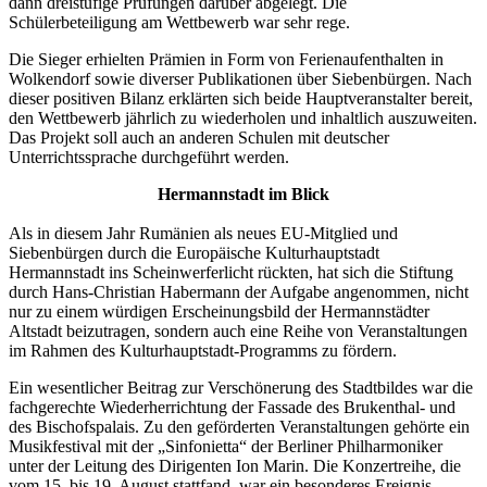
dann dreistufige Prüfungen darüber abgelegt. Die
Schülerbeteiligung am Wettbewerb war sehr rege.
Die Sieger erhielten Prämien in Form von Ferienaufenthalten in
Wolkendorf sowie diverser Publikationen über Siebenbürgen. Nach
dieser positiven Bilanz erklärten sich beide Haupt­veranstalter bereit,
den Wettbewerb jährlich zu wiederholen und inhaltlich auszuweiten.
Das Projekt soll auch an anderen Schulen mit deutscher
Unterrichtssprache durchgeführt werden.
Hermannstadt im Blick
Als in diesem Jahr Rumänien als neues EU-Mitglied und
Siebenbürgen durch die Europäische Kulturhauptstadt
Hermannstadt ins Scheinwerferlicht rückten, hat sich die Stiftung
durch Hans-Christian Habermann der Aufgabe angenommen, nicht
nur zu einem würdigen Erscheinungsbild der Hermannstädter
Altstadt beizutragen, sondern auch eine Reihe von Veranstaltungen
im Rahmen des Kulturhauptstadt-Programms zu fördern.
Ein wesentlicher Beitrag zur Verschönerung des Stadtbildes war die
fachgerechte Wiederherrichtung der Fassade des Brukenthal- und
des Bischofspalais. Zu den geförderten Veranstaltungen gehörte ein
Musikfestival mit der „Sinfonietta“ der Berliner Philharmoniker
unter der Leitung des Dirigenten Ion Marin. Die Konzertreihe, die
vom 15. bis 19. August stattfand, war ein besonderes Ereignis