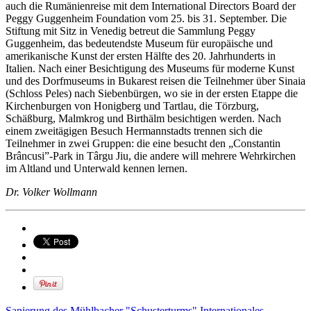
auch die Rumänienreise mit dem International Directors Board der
Peggy Guggenheim Foundation vom 25. bis 31. September. Die
Stiftung mit Sitz in Venedig betreut die Sammlung Peggy
Guggenheim, das bedeutendste Museum für europäische und
amerikanische Kunst der ersten Hälfte des 20. Jahrhunderts in
Italien. Nach einer Besichtigung des Museums für moderne Kunst
und des Dorfmuseums in Bukarest reisen die Teilnehmer über Sinaia
(Schloss Peles) nach Siebenbürgen, wo sie in der ersten Etappe die
Kirchenburgen von Honigberg und Tartlau, die Törzburg,
Schäßburg, Malmkrog und Birthälm besichtigen werden. Nach
einem zweitägigen Besuch Hermannstadts trennen sich die
Teilnehmer in zwei Gruppen: die eine besucht den „Constantin
Brâncusi”-Park in Târgu Jiu, die andere will mehrere Wehrkirchen
im Altland und Unterwald kennen lernen.
Dr. Volker Wollmann
Sanierung des Mühlbacher "Schusterturms"
Internationales