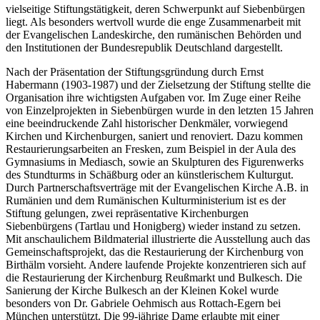
vielseitige Stiftungstätigkeit, deren Schwerpunkt auf Siebenbürgen
liegt. Als besonders wertvoll wurde die enge Zusammenarbeit mit
der Evangelischen Landeskirche, den rumänischen Behörden und
den Institutionen der Bun­desrepublik Deutschland dargestellt.
Nach der Präsentation der Stiftungsgründung durch Ernst
Habermann (1903-1987) und der Zielsetzung der Stiftung stellte die
Organisation ihre wichtigsten Aufgaben vor. Im Zuge einer Reihe
von Einzelprojekten in Siebenbürgen wurde in den letzten 15 Jahren
eine beeindruckende Zahl historischer Denkmäler, vorwiegend
Kirchen und Kirchenburgen, saniert und renoviert. Dazu kommen
Restaurierungsarbeiten an Fresken, zum Beispiel in der Aula des
Gymnasiums in Mediasch, sowie an Skulpturen des Figurenwerks
des Stundturms in Schäßburg oder an künstlerischem Kulturgut.
Durch Partnerschaftsverträge mit der Evangelischen Kirche A.B. in
Rumänien und dem Rumänischen Kulturministerium ist es der
Stiftung gelungen, zwei repräsentative Kirchenburgen
Siebenbürgens (Tartlau und Honigberg) wieder instand zu setzen.
Mit anschaulichem Bildmaterial illustrierte die Ausstellung auch das
Gemeinschaftsprojekt, das die Restaurierung der Kirchenburg von
Birthälm vorsieht. Andere laufende Projekte konzentrieren sich auf
die Restaurierung der Kirchenburg Reußmarkt und Bulkesch. Die
Sanierung der Kirche Bulkesch an der Kleinen Kokel wurde
besonders von Dr. Gabriele Oehmisch aus Rottach-Egern bei
München unterstützt. Die 99-jährige Dame erlaubte mit einer