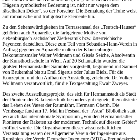
Trägerin symbolischer Bedeutung ist, nicht nur wegen dem
rätselhaften Dekor“, so der Forscher. Die Bemalung der Truhe weist
auf romanische und frühgotische Elemente hin.
Zu den Sehenswürdigkeiten im Terrassensaal des „Teutsch-Hauses“
gehörten auch Aquarelle, die farbgetreue Motive von
siebenbürgisch-sächsischer Zierkeramik bzw. österreichische
Fayencen darstellten. Diese zum Teil vom Sebastian-Hann-Verein in
Auftrag gegebenen Aquarelle malten der Klausenburger
Dekorationsmaler Walter Widmann und Gisela Seiche, Absolventin
der Kunsthochschule in Wien. Auf 20 Schautafeln wurden die
größten Hermannstädter Sammler vorgestellt, beginnend mit Sa­muel
von Brukenthal bis zu Emil Sigerus oder Julius Bielz. Für die
Konzeption und den Aufbau der Ausstellung zeichnete Dr. Volker
Wollmann verantwortlich, für die Textgestaltung Ewalt Zweyer.
Das zweite Ausstellungsprojekt, das sich für Hermannstadt als Stadt
der Pioniere der Raketentechnik besonders gut eignete, thematisierte
das Leben des Vaters der Raumfahrt, Hermann Oberth. Die
Vernissage fand am 17. Mai im Festsaal der „Astra“ Bibliothek statt,
wo auch das internationale Symposium „Von den Hermannstädter
Pionieren der Raketen zu der modernen Technik auf diesem Gebiet“
eröffnet wurde. Die Organisatoren dieser wissenschaftlichen
Veranstaltung waren der Allgemeine Verein der Ingenieure aus
Rumänien, der Verein Deutscher Ingenieure (VDI) – Freun­deskreis