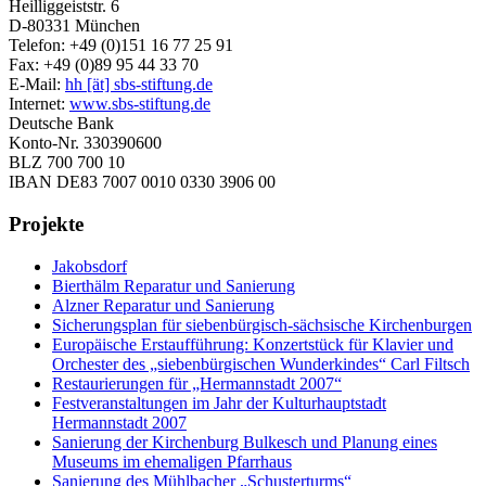
Heilliggeiststr. 6
D-80331 München
Telefon: +49 (0)151 16 77 25 91
Fax: +49 (0)89 95 44 33 70
E-Mail:
hh [ät] sbs-stiftung.de
Internet:
www.sbs-stiftung.de
Deutsche Bank
Konto-Nr. 330390600
BLZ 700 700 10
IBAN DE83 7007 0010 0330 3906 00
Projekte
Jakobsdorf
Bierthälm Reparatur und Sanierung
Alzner Reparatur und Sanierung
Sicherungsplan für siebenbürgisch-sächsische Kirchenburgen
Europäische Erstaufführung: Konzertstück für Klavier und
Orchester des „siebenbürgischen Wunderkindes“ Carl Filtsch
Restaurierungen für „Hermannstadt 2007“
Festveranstaltungen im Jahr der Kulturhauptstadt
Hermannstadt 2007
Sanierung der Kirchenburg Bulkesch und Planung eines
Museums im ehemaligen Pfarrhaus
Sanierung des Mühlbacher „Schusterturms“