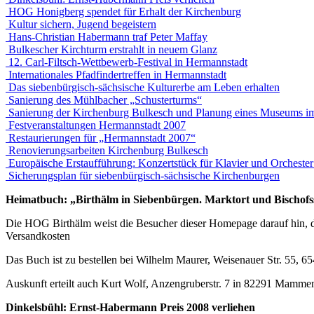
HOG Honigberg spendet für Erhalt der Kirchenburg
Kultur sichern, Jugend begeistern
Hans-Christian Habermann traf Peter Maffay
Bulkescher Kirchturm erstrahlt in neuem Glanz
12. Carl-Filtsch-Wettbewerb-Festival in Hermannstadt
Internationales Pfadfindertreffen in Hermannstadt
Das siebenbürgisch-sächsische Kulturerbe am Leben erhalten
Sanierung des Mühlbacher „Schusterturms“
Sanierung der Kirchenburg Bulkesch und Planung eines Museums im
Festveranstaltungen Hermannstadt 2007
Restaurierungen für „Hermannstadt 2007“
Renovierungsarbeiten Kirchenburg Bulkesch
Europäische Erstaufführung: Konzertstück für Klavier und Orchester 
Sicherungsplan für siebenbürgisch-sächsische Kirchenburgen
Heimatbuch: „Birthälm in Siebenbürgen. Marktort und Bischofs
Die HOG Birthälm weist die Besucher dieser Homepage darauf hin, da
Versandkosten
Das Buch ist zu bestellen bei Wilhelm Maurer, Weisenauer Str. 55, 
Auskunft erteilt auch Kurt Wolf, Anzengruberstr. 7 in 82291 Mamme
Dinkelsbühl: Ernst-Habermann Preis 2008 verliehen