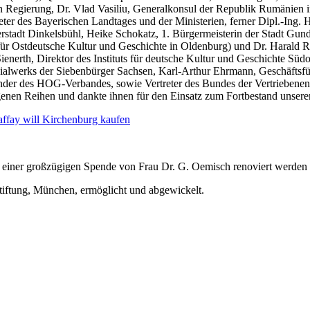
chen Regierung, Dr. Vlad Vasiliu, Generalkonsul der Republik Rumänien
eter des Bayerischen Landtages und der Ministerien, ferner Dipl.-Ing.
rstadt Dinkelsbühl, Heike Schokatz, 1. Bürgermeisterin der Stadt Gund
für Ostdeutsche Kultur und Geschichte in Oldenburg) und Dr. Harald Ro
ienerth, Direktor des Instituts für deutsche Kultur und Geschichte Süd
zialwerks der Siebenbürger Sachsen, Karl-Arthur Ehrmann, Geschäftsfü
ender des HOG-Verbandes, sowie Vertreter des Bundes der Ver­triebene
genen Reihen und dankte ihnen für den Einsatz zum Fortbestand unsere
affay will Kirchenburg kaufen
k einer großzügigen Spende von Frau Dr. G. Oemisch renoviert werden
iftung, München, ermöglicht und abgewickelt.