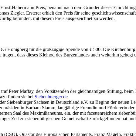
ren Ernst-Habermann Preis, benannt nach dem Gründer dieser Einrichtu
homas Ziegler. Ersterer erhielt den Preis für seine geschichtswissensch
würdig befunden, mit diesem Preis ausgezeichnet zu werden.
OG Honigberg für die großzügige Spende von € 500. Die Kirchenburg vo
u tragen, dass dieses Kleinod des Burzenlandes auch weiterhin gehegt u
s traf Peter Maffay, den Vorsitzenden der gleichnamigen Stiftung, bei
azu finden sie bei
Siebenbuerger.de
.
er Siebenbürger Sachsen in Deutschland e.V. zu Beginn der neuen Leg
izepräsidentin Barbara Stamm, langjährige Freundin und Fördererin de
ernen Saal des Maximilianeums, ein, der mit facettenreichem siebenb
langer Zeit zur siebenbürgischen Gemeinschaft zurückgefunden hat und
rich (CSU), Quästor des Europäischen Parlaments, Franz Mageth, Frakt