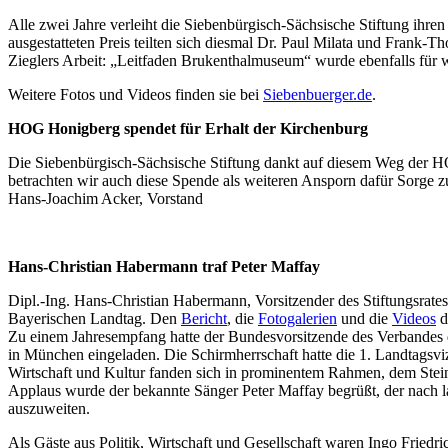
Alle zwei Jahre verleiht die Siebenbürgisch-Sächsische Stiftung ih
ausgestatteten Preis teilten sich diesmal Dr. Paul Milata und Frank-T
Zieglers Arbeit: „Leitfaden Brukenthalmuseum“ wurde ebenfalls für 
Weitere Fotos und Videos finden sie bei
Siebenbuerger.de
.
HOG Honigberg spendet für Erhalt der Kirchenburg
Die Siebenbürgisch-Sächsische Stiftung dankt auf diesem Weg der H
betrachten wir auch diese Spende als weiteren Ansporn dafür Sorge z
Hans-Joachim Acker, Vorstand
Hans-Christian Habermann traf Peter Maffay
Dipl.-Ing. Hans-Christian Habermann, Vorsitzender des Stiftungsrate
Bayerischen Landtag. Den
Bericht
, die
Fotogalerien
und die
Videos
d
Zu einem Jahresempfang hatte der Bundesvorsitzende des Verbandes d
in München eingeladen. Die Schirmherrschaft hatte die 1. Landtagsv
Wirtschaft und Kultur fanden sich in prominentem Rahmen, dem Stein
Applaus wurde der bekannte Sänger Peter Maffay begrüßt, der nach 
auszuweiten.
Als Gäste aus Politik, Wirtschaft und Gesellschaft waren Ingo Fried