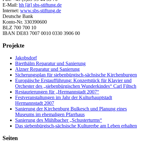
E-Mail:
hh [ät] sbs-stiftung.de
Internet:
www.sbs-stiftung.de
Deutsche Bank
Konto-Nr. 330390600
BLZ 700 700 10
IBAN DE83 7007 0010 0330 3906 00
Projekte
Jakobsdorf
Bierthälm Reparatur und Sanierung
Alzner Reparatur und Sanierung
Sicherungsplan für siebenbürgisch-sächsische Kirchenburgen
Europäische Erstaufführung: Konzertstück für Klavier und
Orchester des „siebenbürgischen Wunderkindes“ Carl Filtsch
Restaurierungen für „Hermannstadt 2007“
Festveranstaltungen im Jahr der Kulturhauptstadt
Hermannstadt 2007
Sanierung der Kirchenburg Bulkesch und Planung eines
Museums im ehemaligen Pfarrhaus
Sanierung des Mühlbacher „Schusterturms“
Das siebenbürgisch-sächsische Kulturerbe am Leben erhalten
Seiten