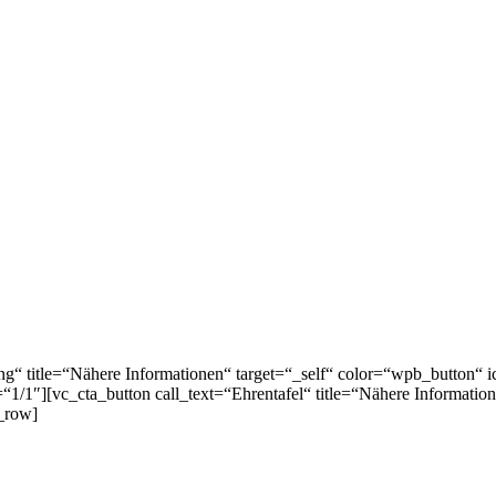
g“ title=“Nähere Informationen“ target=“_self“ color=“wpb_button“ ic
1/1″][vc_cta_button call_text=“Ehrentafel“ title=“Nähere Informatio
c_row]