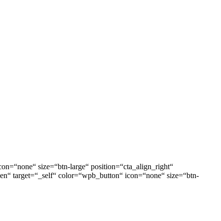
on=“none“ size=“btn-large“ position=“cta_align_right“
nen“ target=“_self“ color=“wpb_button“ icon=“none“ size=“btn-