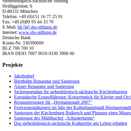
Siebenbürgisch-Sächsische Stiftung
Heilliggeiststr. 6
D-80331 München
Telefon: +49 (0)151 16 77 25 91
Fax: +49 (0)89 95 44 33 70
E-Mail:
hh [ät] sbs-stiftung.de
Internet:
www.sbs-stiftung.de
Deutsche Bank
Konto-Nr. 330390600
BLZ 700 700 10
IBAN DE83 7007 0010 0330 3906 00
Projekte
Jakobsdorf
Bierthälm Reparatur und Sanierung
Alzner Reparatur und Sanierung
Sicherungsplan für siebenbürgisch-sächsische Kirchenburgen
Europäische Erstaufführung: Konzertstück für Klavier und Orc
Restaurierungen für „Hermannstadt 2007“
Festveranstaltungen im Jahr der Kulturhauptstadt Hermannstad
Sanierung der Kirchenburg Bulkesch und Planung eines Muse
Sanierung des Mühlbacher „Schusterturms“
Das siebenbürgisch-sächsische Kulturerbe am Leben erhalten