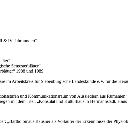
II & IV Jahrhundert“
alter“
gische Semesterblätter“
erblätter“ 1988 und 1989
are im Arbeitskreis für Siebenbürgische Landeskunde e.V. für die Her
rationsstufen und Kommunikationsraum von Aussiedlern aus Rumänien
t Siegen mit dem Titel: „Konsulat und Kulturhaus in Hermannstadt. H
er: „Bartholomäus Bausner als Vorläufer der Erkenntnisse der Physiolo