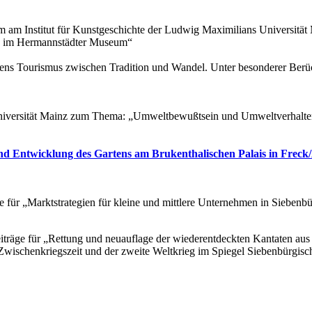
ium am Institut für Kunstgeschichte der Ludwig Maximilians Universit
n im Hermannstädter Museum“
iens Tourismus zwischen Tradition und Wandel. Unter besonderer Berü
-Universität Mainz zum Thema: „Umweltbewußtsein und Umweltverhalte
d Entwicklung des Gartens am Brukenthalischen Palais in Freck/
e für „Marktstrategien für kleine und mittlere Unternehmen in Sieben
iträge für „Rettung und neuauflage der wiederentdeckten Kantaten au
„Zwischenkriegszeit und der zweite Weltkrieg im Spiegel Siebenbürgis