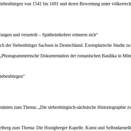
 Siebenbürgen von 1541 bis 1691 und deren Bewertung unter völkerrec
ngen und verurteilt – Spätheimkehrer erinnern sich“
uch der Siebenbürger Sachsen in Deutschland. Exemplarische Studie zu
: „Photogrammetrische Dokumentation der romanischen Basilika in Mö
Siebenbürgen“
Rumänien zum Thema: „Die siebenbürgisch-sächsische Historiographie 
idelberg zum Thema: Die Honigberger Kapelle. Kunst und Selbstdarstel