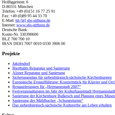
Heilliggeiststr. 6
D-80331 München
Telefon: +49 (0)151 16 77 25 91
Fax: +49 (0)89 95 44 33 70
E-Mail:
hh [ät] sbs-stiftung.de
Internet:
www.sbs-stiftung.de
Deutsche Bank
Konto-Nr. 330390600
BLZ 700 700 10
IBAN DE83 7007 0010 0330 3906 00
Projekte
Jakobsdorf
Bierthälm Reparatur und Sanierung
Alzner Reparatur und Sanierung
Sicherungsplan für siebenbürgisch-sächsische Kirchenburgen
Europäische Erstaufführung: Konzertstück für Klavier und Orc
Restaurierungen für „Hermannstadt 2007“
Festveranstaltungen im Jahr der Kulturhauptstadt Hermannstad
Sanierung der Kirchenburg Bulkesch und Planung eines Muse
Sanierung des Mühlbacher „Schusterturms“
Das siebenbürgisch-sächsische Kulturerbe am Leben erhalten