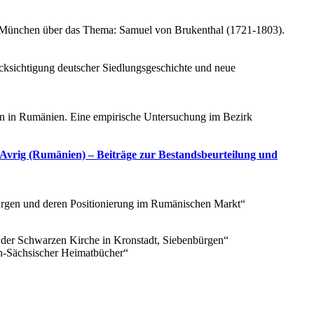
ät München über das Thema: Samuel von Brukenthal (1721-1803).
cksichtigung deutscher Siedlungsgeschichte und neue
n in Rumänien. Eine empirische Untersuchung im Bezirk
Avrig (Rumänien) – Beiträge zur Bestandsbeurteilung und
bürgen und deren Positionierung im Rumänischen Markt“
s der Schwarzen Kirche in Kronstadt, Siebenbürgen“
ch-Sächsischer Heimatbücher“