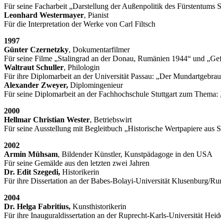
Für seine Facharbeit „Darstellung der Außenpolitik des Fürstentums
Leonhard Westermayer
, Pianist
Für die Interpretation der Werke von Carl Filtsch
1997
Günter Czernetzky
, Dokumentarfilmer
Für seine Filme „Stalingrad an der Donau, Rumänien 1944“ und „Gefa
Waltraut Schuller
, Philologin
Für ihre Diplomarbeit an der Universität Passau: „Der Mundartgebra
Alexander Zweyer,
Diplomingenieur
Für seine Diplomarbeit an der Fachhochschule Stuttgart zum Thema
2000
Hellmar Christian Wester
, Betriebswirt
Für seine Ausstellung mit Begleitbuch „Historische Wertpapiere aus 
2002
Armin Mühsam
, Bildender Künstler, Kunstpädagoge in den USA
Für seine Gemälde aus den letzten zwei Jahren
Dr. Edit Szegedi,
Historikerin
Für ihre Dissertation an der Babes-Bolayi-Universität Klusenburg/
2004
Dr. Helga Fabritius,
Kunsthistorikerin
Für ihre Inauguraldissertation an der Ruprecht-Karls-Universität He