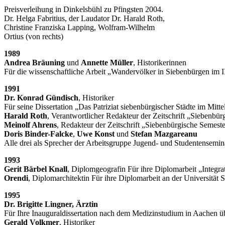
Preisverleihung in Dinkelsbühl zu Pfingsten 2004.
Dr. Helga Fabritius, der Laudator Dr. Harald Roth,
Christine Franziska Lapping, Wolfram-Wilhelm
Ortius (von rechts)
1989
Andrea Bräuning
und
Annette Müller
, Historikerinnen
Für die wissenschaftliche Arbeit „Wandervölker in Siebenbürgen im I
1991
Dr. Konrad Gündisch
, Historiker
Für seine Dissertation „Das Patriziat siebenbürgischer Städte im Mittel
Harald Roth
, Verantwortlicher Redakteur der Zeitschrift „Siebenbür
Meinolf Ahrens
, Redakteur der Zeitschrift „Siebenbürgische Semest
Doris Binder-Falcke
,
Uwe Konst
und
Stefan Mazgareanu
Alle drei als Sprecher der Arbeitsgruppe Jugend- und Studentensemin
1993
Gerit Bärbel Knall
, Diplomgeografin Für ihre Diplomarbeit „Integ
Orendi
, Diplomarchitektin Für ihre Diplomarbeit an der Universitä
1995
Dr. Brigitte Lingner, Ärztin
Für Ihre Inauguraldissertation nach dem Medizinstudium in Aachen üb
Gerald Volkmer
, Historiker