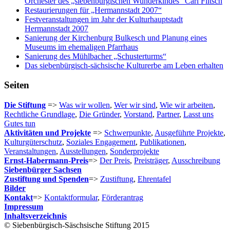
Orchester des „siebenbürgischen Wunderkindes“ Carl Filtsch
Restaurierungen für „Hermannstadt 2007“
Festveranstaltungen im Jahr der Kulturhauptstadt
Hermannstadt 2007
Sanierung der Kirchenburg Bulkesch und Planung eines
Museums im ehemaligen Pfarrhaus
Sanierung des Mühlbacher „Schusterturms“
Das siebenbürgisch-sächsische Kulturerbe am Leben erhalten
Seiten
Die Stiftung
=>
Was wir wollen
,
Wer wir sind
,
Wie wir arbeiten
,
Rechtliche Grundlage
,
Die Gründer
,
Vorstand
,
Partner
,
Lasst uns
Gutes tun
Aktivitäten und Projekte
=>
Schwerpunkte
,
Ausgeführte Projekte
,
Kulturgüterschutz
,
Soziales Engagement
,
Publikationen
,
Veranstaltungen
,
Ausstellungen
,
Sonderprojekte
Ernst-Habermann-Preis
=>
Der Preis
,
Preisträger
,
Ausschreibung
Siebenbürger Sachsen
Zustiftung und Spenden
=>
Zustiftung
,
Ehrentafel
Bilder
Kontakt
=>
Kontaktformular
,
Förderantrag
Impressum
Inhaltsverzeichnis
© Siebenbürgisch-Säschsische Stiftung 2015