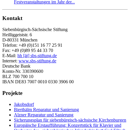
Festveranstaltungen im Jahr der...
Kontakt
Siebenbürgisch-Sächsische Stiftung
Heilliggeiststr. 6
D-80331 München
Telefon: +49 (0)151 16 77 25 91
Fax: +49 (0)89 95 44 33 70
E-Mail:
hh [ät] sbs-stiftung.de
Internet:
www.sbs-stiftung.de
Deutsche Bank
Konto-Nr. 330390600
BLZ 700 700 10
IBAN DE83 7007 0010 0330 3906 00
Projekte
Jakobsdorf
Bierthälm Reparatur und Sanierung
Alzner Reparatur und Sanierung
Sicherungsplan für siebenbürgisch-sächsische Kirchenburgen
Europäische Erstaufführung: Konzertstück für Klavier und