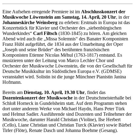
Eine Aufsehen erregende Premiere ist im
Abschlusskonzert der
Musikwoche Löwenstein am Samstag, 14. April, 20 Uhr
, in der
Johanneskirche Weinsberg
zu erleben: Erstmals in Europa ist das
Konzertstück für Klavier und Orchester des „siebenbürgischen
Wunderkindes“
Carl Filtsch
(1830-1845) zu hören. Am gleichen
Abend wird auch die „Missa Solemnis“ des Banater Komponisten
Franz Hübl aufgeführt, die 1834 aus der Umarbeitung der Oper
„Joseph und seine Brüder“ des berühmten französischen
Komponisten Etienne Nicolas Méhul (1763-1817) entstand. Es
musizieren unter der Leitung von Marco Lechler Chor und
Orchester der Musikwoche Löwenstein, die von der Gesellschaft für
Deutsche Musikkultur im Südöstlichen Europa e.V. (GDMSE)
veranstaltet wird. Solistin ist die junge Münchner Pianistin Janina
Hofmann.
Bereits am
Dienstag, 10. April, 19.30 Uhr
, findet das
Dozentenkonzert der Musikwoche
in der Deutschmeisterhalle bei
Schloß Horneck in Gundelsheim statt. Auf dem Programm stehen
dort unter anderem Werke von Michael Haydn, Hans Peter Türk
und Helmut Sadler. Ausführende sind Dozenten und Teilnehmer der
Musikwoche, darunter Harald Christian (Violine), Ilse Herbert
(Cello), Liane Christian und Christian Turck (Klavier) sowie Bärbel
Tirler (Flöte), Renate Dasch und Johanna Boehme (Gesang).