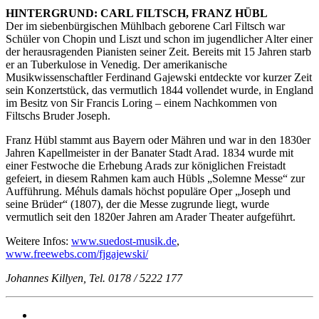
HINTERGRUND: CARL FILTSCH, FRANZ HÜBL
Der im siebenbürgischen Mühlbach geborene Carl Filtsch war
Schüler von Chopin und Liszt und schon im jugendlicher Alter einer
der herausragenden Pianisten seiner Zeit. Bereits mit 15 Jahren starb
er an Tuberkulose in Venedig. Der amerikanische
Musikwissenschaftler Ferdinand Gajewski entdeckte vor kurzer Zeit
sein Konzertstück, das vermutlich 1844 vollendet wurde, in England
im Besitz von Sir Francis Loring – einem Nachkommen von
Filtschs Bruder Joseph.
Franz Hübl stammt aus Bayern oder Mähren und war in den 1830er
Jahren Kapellmeister in der Banater Stadt Arad. 1834 wurde mit
einer Festwoche die Erhebung Arads zur königlichen Freistadt
gefeiert, in diesem Rahmen kam auch Hübls „Solemne Messe“ zur
Aufführung. Méhuls damals höchst populäre Oper „Joseph und
seine Brüder“ (1807), der die Messe zugrunde liegt, wurde
vermutlich seit den 1820er Jahren am Arader Theater aufgeführt.
Weitere Infos:
www.suedost-musik.de
,
www.freewebs.com/fjgajewski/
Johannes Killyen, Tel. 0178 / 5222 177