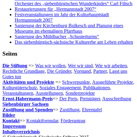
Orchester des „siebenbürgischen Wunderkindes“ Carl Filtsch
Restaurierungen für „Hermannstadt 2007“
Festveranstaltungen im Jahr der Kulturhauptstadt
Hermannstadt 2007
Sanierung der Kirchenburg Bulkesch und Planung eines
Museums im ehemaligen Pfarrhaus
Sanierung des Mühlbacher „Schusterturms“
Das siebenbürgisch-sächsische Kulturerbe am Leben erhalten
Seiten
Die Stiftung
=>
Was wir wollen
,
Wer wir sind
,
Wie wir arbeiten
,
Rechtliche Grundlage
,
Die Gründer
,
Vorstand
,
Partner
,
Lasst uns
Gutes tun
Aktivitäten und Projekte
=>
Schwerpunkte
,
Ausgeführte Projekte
,
Kulturgüterschutz
,
Soziales Engagement
,
Publikationen
,
Veranstaltungen
,
Ausstellungen
,
Sonderprojekte
Ernst-Habermann-Preis
=>
Der Preis
,
Preisträger
,
Ausschreibung
Siebenbürger Sachsen
Zustiftung und Spenden
=>
Zustiftung
,
Ehrentafel
Bilder
Kontakt
=>
Kontaktformular
,
Förderantrag
Impressum
Inhaltsverzeichnis