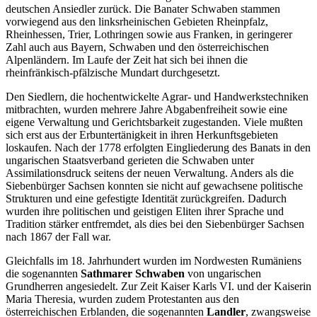
deutschen Ansiedler zurück. Die Banater Schwaben stammen
vorwiegend aus den linksrheinischen Gebieten Rheinpfalz,
Rheinhessen, Trier, Lothringen sowie aus Franken, in geringerer
Zahl auch aus Bayern, Schwaben und den österreichischen
Alpenländern. Im Laufe der Zeit hat sich bei ihnen die
rheinfränkisch-pfälzische Mundart durchgesetzt.
Den Siedlern, die hochentwickelte Agrar- und Handwerkstechniken
mitbrachten, wurden mehrere Jahre Abgabenfreiheit sowie eine
eigene Verwaltung und Gerichtsbarkeit zugestanden. Viele mußten
sich erst aus der Erbuntertänigkeit in ihren Herkunftsgebieten
loskaufen. Nach der 1778 erfolgten Eingliederung des Banats in den
ungarischen Staatsverband gerieten die Schwaben unter
Assimilationsdruck seitens der neuen Verwaltung. Anders als die
Siebenbürger Sachsen konnten sie nicht auf gewachsene politische
Strukturen und eine gefestigte Identität zurückgreifen. Dadurch
wurden ihre politischen und geistigen Eliten ihrer Sprache und
Tradition stärker entfremdet, als dies bei den Siebenbürger Sachsen
nach 1867 der Fall war.
Gleichfalls im 18. Jahrhundert wurden im Nordwesten Rumäniens
die sogenannten
Sathmarer Schwaben
von ungarischen
Grundherren angesiedelt. Zur Zeit Kaiser Karls VI. und der Kaiserin
Maria Theresia, wurden zudem Protestanten aus den
österreichischen Erblanden, die sogenannten
Landler
, zwangsweise