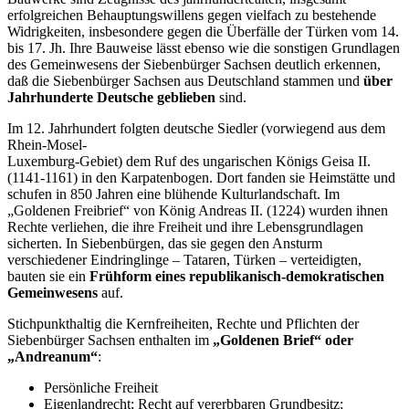
erfolgreichen Behauptungswillens gegen vielfach zu bestehende
Widrigkeiten, insbesondere gegen die Überfälle der Türken vom 14.
bis 17. Jh. Ihre Bauweise lässt ebenso wie die sonstigen Grundlagen
des Gemeinwesens der Siebenbürger Sachsen deutlich erkennen,
daß die Siebenbürger Sachsen aus Deutschland stammen und
über
Jahrhunderte Deutsche geblieben
sind.
Im 12. Jahrhundert folgten deutsche Siedler (vorwiegend aus dem
Rhein-Mosel-
Luxemburg-Gebiet) dem Ruf des ungarischen Königs Geisa II.
(1141-1161) in den Karpatenbogen. Dort fanden sie Heimstätte und
schufen in 850 Jahren eine blühende Kulturlandschaft. Im
„Goldenen Freibrief“ von König Andreas II. (1224) wurden ihnen
Rechte verliehen, die ihre Freiheit und ihre Lebensgrundlagen
sicherten. In Siebenbürgen, das sie gegen den Ansturm
verschiedener Eindringlinge – Tataren, Türken – verteidigten,
bauten sie ein
Frühform eines republikanisch-demokratischen
Gemeinwesens
auf.
Stichpunkthaltig die Kernfreiheiten, Rechte und Pflichten der
Siebenbürger Sachsen enthalten im
„Goldenen Brief“ oder
„Andreanum“
:
Persönliche Freiheit
Eigenlandrecht; Recht auf vererbbaren Grundbesitz;