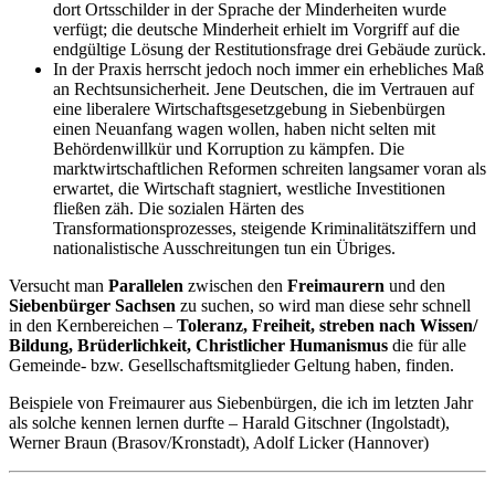
dort Ortsschilder in der Sprache der Minderheiten wurde
verfügt; die deutsche Minderheit erhielt im Vorgriff auf die
endgültige Lösung der Restitutionsfrage drei Gebäude zurück.
In der Praxis herrscht jedoch noch immer ein erhebliches Maß
an Rechtsunsicherheit. Jene Deutschen, die im Vertrauen auf
eine liberalere Wirtschaftsgesetzgebung in Siebenbürgen
einen Neuanfang wagen wollen, haben nicht selten mit
Behördenwillkür und Korruption zu kämpfen. Die
marktwirtschaftlichen Reformen schreiten langsamer voran als
erwartet, die Wirtschaft stagniert, westliche Investitionen
fließen zäh. Die sozialen Härten des
Transformationsprozesses, steigende Kriminalitätsziffern und
nationalistische Ausschreitungen tun ein Übriges.
Versucht man
Parallelen
zwischen den
Freimaurern
und den
Siebenbürger Sachsen
zu suchen, so wird man diese sehr schnell
in den Kernbereichen –
Toleranz, Freiheit, streben nach Wissen/
Bildung, Brüderlichkeit, Christlicher Humanismus
die für alle
Gemeinde- bzw. Gesellschaftsmitglieder Geltung haben, finden.
Beispiele von Freimaurer aus Siebenbürgen, die ich im letzten Jahr
als solche kennen lernen durfte – Harald Gitschner (Ingolstadt),
Werner Braun (Brasov/Kronstadt), Adolf Licker (Hannover)