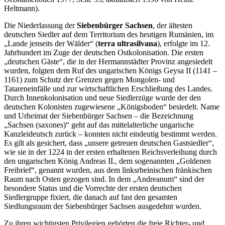
Heltmann).
Die Niederlassung der
Siebenbürger Sachsen
, der ältesten
deutschen Siedler auf dem Territorium des heutigen Rumänien, im
„Lande jenseits der Wälder“ (
terra ultrasilvana
), erfolgte im 12.
Jahrhundert im Zuge der deutschen Ostkolonisation. Die ersten
„deutschen Gäste“, die in der Hermannstädter Provinz angesiedelt
wurden, folgten dem Ruf des ungarischen Königs Geysa II (1141 –
1161) zum Schutz der Grenzen gegen Mongolen- und
Tatareneinfälle und zur wirtschaftlichen Erschließung des Landes.
Durch Innenkolonisation und neue Siedlerzüge wurde der den
deutschen Kolonisten zugewiesene „Königsboden“ besiedelt. Name
und Urheimat der Siebenbürger Sachsen – die Bezeichnung
„Sachsen (saxones)“ geht auf das mittelalterliche ungarische
Kanzleideutsch zurück – konnten nicht eindeutig bestimmt werden.
Es gilt als gesichert, dass „unsere getreuen deutschen Gastsiedler“,
wie sie in der 1224 in der ersten erhaltenen Reichsverleihung durch
den ungarischen König Andreas II., dem sogenannten „Goldenen
Freibrief“, genannt wurden, aus dem linksrheinischen fränkischen
Raum nach Osten gezogen sind. In dem „Andreanum“ sind der
besondere Status und die Vorrechte der ersten deutschen
Siedlergruppe fixiert, die danach auf fast den gesamten
Siedlungsraum der Siebenbürger Sachsen ausgedehnt wurden.
Zu ihren wichtigsten Privilegien gehörten die freie Richter- und