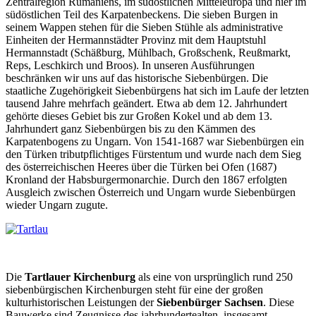
Zentralregion Rumäniens, im südöstlichen Mitteleuropa und hier im
südöstlichen Teil des Karpatenbeckens. Die sieben Burgen in
seinem Wappen stehen für die Sieben Stühle als administrative
Einheiten der Hermannstädter Provinz mit dem Hauptstuhl
Hermannstadt (Schäßburg, Mühlbach, Großschenk, Reußmarkt,
Reps, Leschkirch und Broos). In unseren Ausführungen
beschränken wir uns auf das historische Siebenbürgen. Die
staatliche Zugehörigkeit Siebenbürgens hat sich im Laufe der letzten
tausend Jahre mehrfach geändert. Etwa ab dem 12. Jahrhundert
gehörte dieses Gebiet bis zur Großen Kokel und ab dem 13.
Jahrhundert ganz Siebenbürgen bis zu den Kämmen des
Karpatenbogens zu Ungarn. Von 1541-1687 war Siebenbürgen ein
den Türken tributpflichtiges Fürstentum und wurde nach dem Sieg
des österreichischen Heeres über die Türken bei Ofen (1687)
Kronland der Habsburgermonarchie. Durch den 1867 erfolgten
Ausgleich zwischen Österreich und Ungarn wurde Siebenbürgen
wieder Ungarn zugute.
Die
Tartlauer Kirchenburg
als eine von ursprünglich rund 250
siebenbürgischen Kirchenburgen steht für eine der großen
kulturhistorischen Leistungen der
Siebenbürger Sachsen
. Diese
Bauwerke sind Zeugnisse des jahrhundertealten, insgesamt