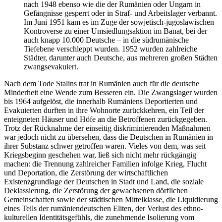
nach 1948 ebenso wie die der Rumänien oder Ungarn in
Gefängnisse gesperrt oder in Straf- und Arbeitslager verbannt.
Im Juni 1951 kam es im Zuge der sowjetisch-jugoslawischen
Kontroverse zu einer Umsiedlungsaktion im Banat, bei der
auch knapp 10.000 Deutsche – in die südrumänische
Tiefebene verschleppt wurden. 1952 wurden zahlreiche
Städter, darunter auch Deutsche, aus mehreren großen Städten
zwangsevakuiert.
Nach dem Tode Stalins trat in Rumänien auch für die deutsche
Minderheit eine Wende zum Besseren ein. Die Zwangslager wurden
bis 1964 aufgelöst, die innerhalb Rumäniens Deportierten und
Evakuierten durften in ihre Wohnorte zurückkehren, ein Teil der
enteigneten Häuser und Höfe an die Betroffenen zurückgegeben.
Trotz der Rücknahme der einseitig diskriminierenden Maßnahmen
war jedoch nicht zu übersehen, dass die Deutschen in Rumänien in
ihrer Substanz schwer getroffen waren. Vieles von dem, was seit
Kriegsbeginn geschehen war, ließ sich nicht mehr rückgängig
machen: die Trennung zahlreicher Familien infolge Krieg, Flucht
und Deportation, die Zerstörung der wirtschaftlichen
Existenzgrundlage der Deutschen in Stadt und Land, die soziale
Deklassierung, die Zerstörung der gewachsenen dörflichen
Gemeinschaften sowie der städtischen Mittelklasse, die Liquidierung
eines Teils der rumäniendeutschen Eliten, der Verlust des ethno-
kulturellen Identitätsgefühls, die zunehmende Isolierung vom