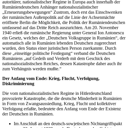
autoritärer, nationalistischer Regime in Europa auch innerhalb der
Rumäniendeutschen Anhänger nationalsozialistischer
„Erneuerungsbewegungen“ Zustrom, doch erst das Einschwenken
der rumänischen Außenpolitik auf die Linie der Achsenmächte
eröffnete Berlin die Möglichkeit, die Politik der Rumäniendeutschen
umfassend auf das Dritte Reich auszurichten. Am 20. November
1940 erließ die rumänische Regierung unter General Ion Antonescu
ein Gesetz, welches der „Deutschen Volksgruppe in Rumänien“, der
automatisch alle in Rumänien lebenden Deutschen zugerechnet
wurden, den Status einer juristischen Person zuerkannte. Durch
diese „einseitige politische Festlegung“ verband die Deutschen
Rumäniens „auf Gedeih und Verderb mit dem Geschick des
nationalsozialistischen Reiches, dessen Katastrophe daher auch ihr
zum Verhängnis werden mußte.“
Der Anfang vom Ende: Krieg, Flucht, Verfolgung,
Diskriminierung
Die vom nationalsozialistischen Regime in Hitlerdeutschland
provozierte Katastrophe, die die deutsche Minderheit in Rumänien
in Form von Zwangsaussiedlung, Krieg, Flucht und kollektiver
Verfolgung erfaßte, bedeutete den Anfang vom Ende der Existenz
der Deutschen in Rumänien.
Im Anschluß an den deutsch-sowjetischen Nichtangriffspakt