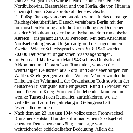
vom 23. August 1939 wurde Deutsche aus den Gebieten
Nordbukowina, Bessarabien und von Herña, die von Hitler in
einem geheimen Zusatzprotokoll der sowjetischen
Einflußsphäre zugesprochen worden waren, in das damalige
Reichsgebiet überführt. Danach vereinbarte Berlin mit der
rumänischen Führung auch die Umsiedlung der Deutschen
aus der Südbukowina, der Dobrudscha und dem rumänischen
Altreich – insgesamt 214.630 Personen. Mit dem Anschluss
Nordsiebenbürgens an Ungarn aufgrund des sogenannten
Zweiten Wiener Schiedsspruchs vom 30. 8.1940 wurden
70.000 Deutsche zu ungarischen Staatsangehörigen.
Im Februar 1942 bzw. im Mai 1943 schloss Deutschland
Abkommen mit Ungarn bzw. Rumänien, wonach die
wehrfähigen Deutschen aus Nord- und Südsiebenbürgen zur
Waffen-SS eingezogen wurden. Weitere Männer wurden in
Einheiten der Wehrmacht, der Organisation Todt sowie in der
deutschen Rüstungsindustrie eingesetzt. Rund 15 Prozent von
ihnen fielen im Krieg. Von den Überlebenden konnten nur
wenige Tausend nach Rumänien zurückkehren, wo sie
verhaftet und zum Teil jahrelang in Gefangenschaft
festgehalten wurden.
Nach dem am 23. August 1944 vollzogenen Frontwechsel
Rumäniens entstand für die auf rumänischem Staatsgebiet
lebenden Deutschen eine völlig neue Lage von
weitreichender, schicksalhafter Bedeutung. Allein die