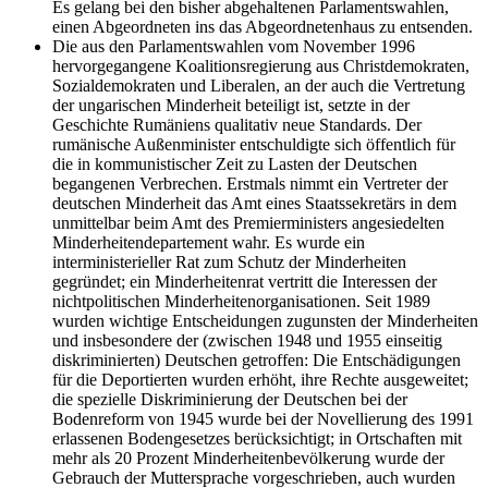
Es gelang bei den bisher abgehaltenen Parlamentswahlen,
einen Abgeordneten ins das Abgeordnetenhaus zu entsenden.
Die aus den Parlamentswahlen vom November 1996
hervorgegangene Koalitionsregierung aus Christdemokraten,
Sozialdemokraten und Liberalen, an der auch die Vertretung
der ungarischen Minderheit beteiligt ist, setzte in der
Geschichte Rumäniens qualitativ neue Standards. Der
rumänische Außenminister entschuldigte sich öffentlich für
die in kommunistischer Zeit zu Lasten der Deutschen
begangenen Verbrechen. Erstmals nimmt ein Vertreter der
deutschen Minderheit das Amt eines Staatssekretärs in dem
unmittelbar beim Amt des Premierministers angesiedelten
Minderheitendepartement wahr. Es wurde ein
interministerieller Rat zum Schutz der Minderheiten
gegründet; ein Minderheitenrat vertritt die Interessen der
nichtpolitischen Minderheitenorganisationen. Seit 1989
wurden wichtige Entscheidungen zugunsten der Minderheiten
und insbesondere der (zwischen 1948 und 1955 einseitig
diskriminierten) Deutschen getroffen: Die Entschädigungen
für die Deportierten wurden erhöht, ihre Rechte ausgeweitet;
die spezielle Diskriminierung der Deutschen bei der
Bodenreform von 1945 wurde bei der Novellierung des 1991
erlassenen Bodengesetzes berücksichtigt; in Ortschaften mit
mehr als 20 Prozent Minderheitenbevölkerung wurde der
Gebrauch der Muttersprache vorgeschrieben, auch wurden