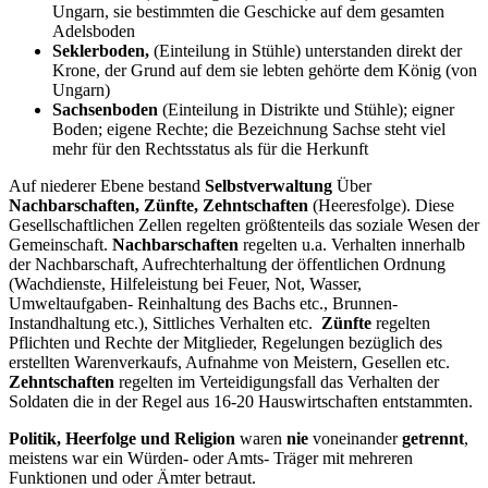
Ungarn, sie bestimmten die Geschicke auf dem gesamten
Adelsboden
Seklerboden,
(Einteilung in Stühle) unterstanden direkt der
Krone, der Grund auf dem sie lebten gehörte dem König (von
Ungarn)
Sachsenboden
(Einteilung in Distrikte und Stühle); eigner
Boden; eigene Rechte; die Bezeichnung Sachse steht viel
mehr für den Rechtsstatus als für die Herkunft
Auf niederer Ebene bestand
Selbstverwaltung
Über
Nachbarschaften, Zünfte, Zehntschaften
(Heeresfolge). Diese
Gesellschaftlichen Zellen regelten größtenteils das soziale Wesen der
Gemeinschaft.
Nachbarschaften
regelten u.a. Verhalten innerhalb
der Nachbarschaft, Aufrechterhaltung der öffentlichen Ordnung
(Wachdienste, Hilfeleistung bei Feuer, Not, Wasser,
Umweltaufgaben- Reinhaltung des Bachs etc., Brunnen-
Instandhaltung etc.), Sittliches Verhalten etc.
Zünfte
regelten
Pflichten und Rechte der Mitglieder, Regelungen bezüglich des
erstellten Warenverkaufs, Aufnahme von Meistern, Gesellen etc.
Zehntschaften
regelten im Verteidigungsfall das Verhalten der
Soldaten die in der Regel aus 16-20 Hauswirtschaften entstammten.
Politik, Heerfolge und Religion
waren
nie
voneinander
getrennt
,
meistens war ein Würden- oder Amts- Träger mit mehreren
Funktionen und oder Ämter betraut.