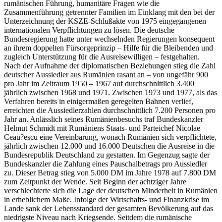
rumänischen Führung, humanitäre Fragen wie die
Zusammenführung getrennter Familien im Einklang mit den bei der
Unterzeichnung der KSZE-Schlußakte von 1975 eingegangenen
internationalen Verpflichtungen zu lösen. Die deutsche
Bundesregierung hatte unter wechselnden Regierungen konsequent
an ihrem doppelten Fürsorgeprinzip – Hilfe für die Bleibenden und
zugleich Unterstützung für die Ausreisewilligen – festgehalten.
Nach der Aufnahme der diplomatischen Beziehungen stieg die Zahl
deutscher Aussiedler aus Rumänien rasant an – von ungefähr 900
pro Jahr im Zeitraum 1950 – 1967 auf durchschnittlich 3.400
jährlich zwischen 1968 und 1971. Zwischen 1973 und 1977, als das
Verfahren bereits in einigermaßen geregelten Bahnen verlief,
erreichten die Aussiedlerzahlen durchschnittlich 7.200 Personen pro
Jahr an. Anlässlich seines Rumänienbesuchs traf Bundeskanzler
Helmut Schmidt mit Rumäniens Staats- und Parteichef Nicolae
Ceau?escu eine Vereinbarung, wonach Rumänien sich verpflichtete,
jährlich zwischen 12.000 und 16.000 Deutschen die Ausreise in die
Bundesrepublik Deutschland zu gestatten. Im Gegenzug sagte der
Bundeskanzler die Zahlung eines Pauschalbetrags pro Aussiedler
zu. Dieser Betrag stieg von 5.000 DM im Jahre 1978 auf 7.800 DM
zum Zeitpunkt der Wende. Seit Beginn der achtziger Jahre
verschlechterte sich die Lage der deutschen Minderheit in Rumänien
in erheblichem Maße. Infolge der Wirtschafts- und Finanzkrise im
Lande sank der Lebensstandard der gesamten Bevölkerung auf das
niedrigste Niveau nach Kriegsende. Seitdem die rumänische