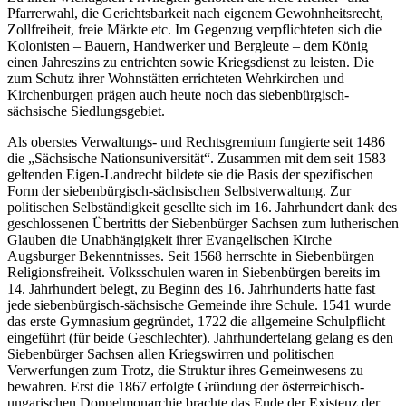
Pfarrerwahl, die Gerichtsbarkeit nach eigenem Gewohnheitsrecht,
Zollfreiheit, freie Märkte etc. Im Gegenzug verpflichteten sich die
Kolonisten – Bauern, Handwerker und Bergleute – dem König
einen Jahreszins zu entrichten sowie Kriegsdienst zu leisten. Die
zum Schutz ihrer Wohnstätten errichteten Wehrkirchen und
Kirchenburgen prägen auch heute noch das siebenbürgisch-
sächsische Siedlungsgebiet.
Als oberstes Verwaltungs- und Rechtsgremium fungierte seit 1486
die „Sächsische Nationsuniversität“. Zusammen mit dem seit 1583
geltenden Eigen-Landrecht bildete sie die Basis der spezifischen
Form der siebenbürgisch-sächsischen Selbstverwaltung. Zur
politischen Selbständigkeit gesellte sich im 16. Jahrhundert dank des
geschlossenen Übertritts der Siebenbürger Sachsen zum lutherischen
Glauben die Unabhängigkeit ihrer Evangelischen Kirche
Augsburger Bekenntnisses. Seit 1568 herrschte in Siebenbürgen
Religionsfreiheit. Volksschulen waren in Siebenbürgen bereits im
14. Jahrhundert belegt, zu Beginn des 16. Jahrhunderts hatte fast
jede siebenbürgisch-sächsische Gemeinde ihre Schule. 1541 wurde
das erste Gymnasium gegründet, 1722 die allgemeine Schulpflicht
eingeführt (für beide Geschlechter). Jahrhundertelang gelang es den
Siebenbürger Sachsen allen Kriegswirren und politischen
Verwerfungen zum Trotz, die Struktur ihres Gemeinwesens zu
bewahren. Erst die 1867 erfolgte Gründung der österreichisch-
ungarischen Doppelmonarchie brachte das Ende der Existenz der