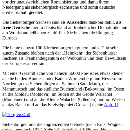
vor der unausweichlichen Romanisierung und damit ihrem
Niedergang als siebenbürgisch-sächsische und somit deutsche
Gemeinschaft gerettet.
Die Siebenbürger Sachsen sind als
Aussiedler
dankbar dafür,
als
freie Deutsche
hier in Deutschland an freiheitlicher Demokratie und
am Wohlstand teilhaben zu dürfen. Sie bejahen die Einigung
Europas.
Die heute nahezu 100 Kirchenburgen in gutem und z.T. in sehr
gutem Zustand bleiben nach der „Heimkehr“ der Siebenbürger
Sachsen als Treuhandeigentum der Weltkultur und dem Bewußtsein
der Europäer anvertraut.
Mit einer Gesamtfläche von nahezu 56000 km² ist es etwas kleiner
als die beiden Bundesländer Baden-Württemberg und Hessen. Im
Norden grenzt Siebenbürgen an Sathmar (Satu Mare), die
Maramuresch und das südliche Buchenland (Bukowina), im Osten
an die Moldau (Moldova), im Süden an die Große Walachei
(Muntenien) und an die Kleine Walachei (Oltenien) und im Westen
an das Banat und an das Kreischgebiet (Crisana) (siehe
Abb. 1
).
Siebenbürgen und die angrenzenden Gebiete (nach Ernst Wagner,
Ortsnamenbuch 1977, Seite 53, aktualisiert 1996 von Heinz