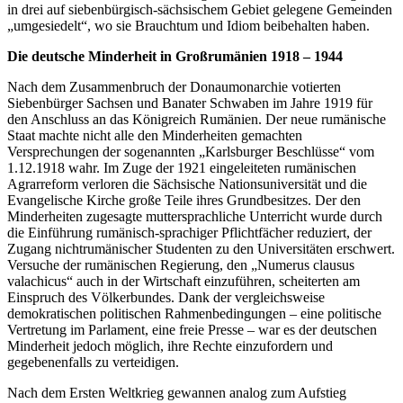
in drei auf siebenbürgisch-sächsischem Gebiet gelegene Gemeinden
„umgesiedelt“, wo sie Brauchtum und Idiom beibehalten haben.
Die deutsche Minderheit in Großrumänien 1918 – 1944
Nach dem Zusammenbruch der Donaumonarchie votierten
Siebenbürger Sachsen und Banater Schwaben im Jahre 1919 für
den Anschluss an das Königreich Rumänien. Der neue rumänische
Staat machte nicht alle den Minderheiten gemachten
Versprechungen der sogenannten „Karlsburger Beschlüsse“ vom
1.12.1918 wahr. Im Zuge der 1921 eingeleiteten rumänischen
Agrarreform verloren die Sächsische Nationsuniversität und die
Evangelische Kirche große Teile ihres Grundbesitzes. Der den
Minderheiten zugesagte muttersprachliche Unterricht wurde durch
die Einführung rumänisch-sprachiger Pflichtfächer reduziert, der
Zugang nichtrumänischer Studenten zu den Universitäten erschwert.
Versuche der rumänischen Regierung, den „Numerus clausus
valachicus“ auch in der Wirtschaft einzuführen, scheiterten am
Einspruch des Völkerbundes. Dank der vergleichsweise
demokratischen politischen Rahmenbedingungen – eine politische
Vertretung im Parlament, eine freie Presse – war es der deutschen
Minderheit jedoch möglich, ihre Rechte einzufordern und
gegebenenfalls zu verteidigen.
Nach dem Ersten Weltkrieg gewannen analog zum Aufstieg