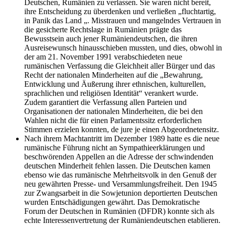
Deutschen, Rumänien zu verlassen. Sie waren nicht bereit,
ihre Entscheidung zu überdenken und verließen „fluchtartig,
in Panik das Land „. Misstrauen und mangelndes Vertrauen in
die gesicherte Rechtslage in Rumänien prägte das
Bewusstsein auch jener Rumäniendeutschen, die ihren
Ausreisewunsch hinausschieben mussten, und dies, obwohl in
der am 21. November 1991 verabschiedeten neue
rumänischen Verfassung die Gleichheit aller Bürger und das
Recht der nationalen Minderheiten auf die „Bewahrung,
Entwicklung und Äußerung ihrer ethnischen, kulturellen,
sprachlichen und religiösen Identität“ verankert wurde.
Zudem garantiert die Verfassung allen Parteien und
Organisationen der nationalen Minderheiten, die bei den
Wahlen nicht die für einen Parlamentssitz erforderlichen
Stimmen erzielen konnten, de jure je einen Abgeordnetensitz.
Nach ihrem Machtantritt im Dezember 1989 hatte es die neue
rumänische Führung nicht an Sympathieerklärungen und
beschwörenden Appellen an die Adresse der schwindenden
deutschen Minderheit fehlen lassen. Die Deutschen kamen
ebenso wie das rumänische Mehrheitsvolk in den Genuß der
neu gewährten Presse- und Versammlungsfreiheit. Den 1945
zur Zwangsarbeit in die Sowjetunion deportierten Deutschen
wurden Entschädigungen gewährt. Das Demokratische
Forum der Deutschen in Rumänien (DFDR) konnte sich als
echte Interessenvertretung der Rumäniendeutschen etablieren.