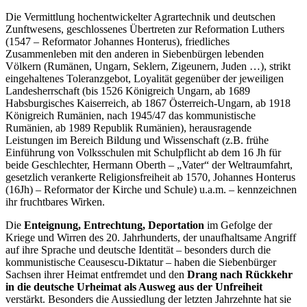
Die Vermittlung hochentwickelter Agrartechnik und deutschen
Zunftwesens, geschlossenes Übertreten zur Reformation Luthers
(1547 – Reformator Johannes Honterus), friedliches
Zusammenleben mit den anderen in Siebenbürgen lebenden
Völkern (Rumänen, Ungarn, Seklern, Zigeunern, Juden …), strikt
eingehaltenes Toleranzgebot, Loyalität gegenüber der jeweiligen
Landesherrschaft (bis 1526 Königreich Ungarn, ab 1689
Habsburgisches Kaiserreich, ab 1867 Österreich-Ungarn, ab 1918
Königreich Rumänien, nach 1945/47 das kommunistische
Rumänien, ab 1989 Republik Rumänien), herausragende
Leistungen im Bereich Bildung und Wissenschaft (z.B. frühe
Einführung von Volksschulen mit Schulpflicht ab dem 16 Jh für
beide Geschlechter, Hermann Oberth – „Vater“ der Weltraumfahrt,
gesetzlich verankerte Religionsfreiheit ab 1570, Johannes Honterus
(16Jh) – Reformator der Kirche und Schule) u.a.m. – kennzeichnen
ihr fruchtbares Wirken.
Die
Enteignung, Entrechtung, Deportation
im Gefolge der
Kriege und Wirren des 20. Jahrhunderts, der unaufhaltsame Angriff
auf ihre Sprache und deutsche Identität – besonders durch die
kommunistische Ceausescu-Diktatur – haben die Siebenbürger
Sachsen ihrer Heimat entfremdet und den
Drang nach Rückkehr
in die deutsche Urheimat als Ausweg aus der Unfreiheit
verstärkt. Besonders die Aussiedlung der letzten Jahrzehnte hat sie