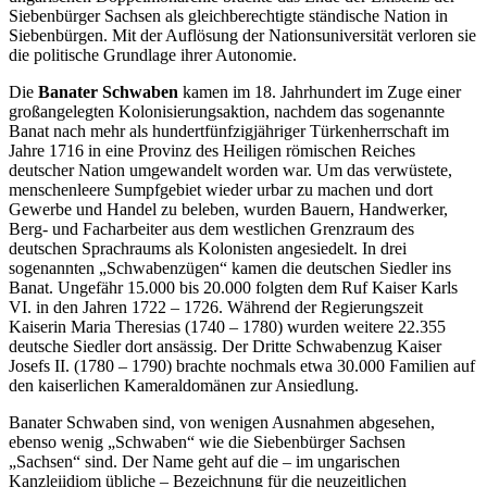
Siebenbürger Sachsen als gleichberechtigte ständische Nation in
Siebenbürgen. Mit der Auflösung der Nationsuniversität verloren sie
die politische Grundlage ihrer Autonomie.
Die
Banater Schwaben
kamen im 18. Jahrhundert im Zuge einer
großangelegten Kolonisierungsaktion, nachdem das sogenannte
Banat nach mehr als hundertfünfzigjähriger Türkenherrschaft im
Jahre 1716 in eine Provinz des Heiligen römischen Reiches
deutscher Nation umgewandelt worden war. Um das verwüstete,
menschenleere Sumpfgebiet wieder urbar zu machen und dort
Gewerbe und Handel zu beleben, wurden Bauern, Handwerker,
Berg- und Facharbeiter aus dem westlichen Grenzraum des
deutschen Sprachraums als Kolonisten angesiedelt. In drei
sogenannten „Schwabenzügen“ kamen die deutschen Siedler ins
Banat. Ungefähr 15.000 bis 20.000 folgten dem Ruf Kaiser Karls
VI. in den Jahren 1722 – 1726. Während der Regierungszeit
Kaiserin Maria Theresias (1740 – 1780) wurden weitere 22.355
deutsche Siedler dort ansässig. Der Dritte Schwabenzug Kaiser
Josefs II. (1780 – 1790) brachte nochmals etwa 30.000 Familien auf
den kaiserlichen Kameraldomänen zur Ansiedlung.
Banater Schwaben sind, von wenigen Ausnahmen abgesehen,
ebenso wenig „Schwaben“ wie die Siebenbürger Sachsen
„Sachsen“ sind. Der Name geht auf die – im ungarischen
Kanzleiidiom übliche – Bezeichnung für die neuzeitlichen