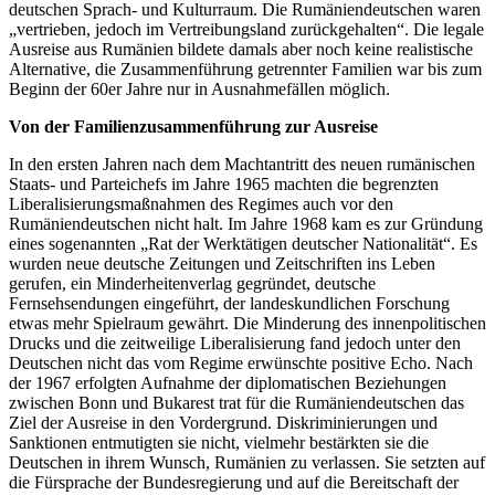
deutschen Sprach- und Kulturraum. Die Rumäniendeutschen waren
„vertrieben, jedoch im Vertreibungsland zurückgehalten“. Die legale
Ausreise aus Rumänien bildete damals aber noch keine realistische
Alternative, die Zusammenführung getrennter Familien war bis zum
Beginn der 60er Jahre nur in Ausnahmefällen möglich.
Von der Familienzusammenführung zur Ausreise
In den ersten Jahren nach dem Machtantritt des neuen rumänischen
Staats- und Parteichefs im Jahre 1965 machten die begrenzten
Liberalisierungsmaßnahmen des Regimes auch vor den
Rumäniendeutschen nicht halt. Im Jahre 1968 kam es zur Gründung
eines sogenannten „Rat der Werktätigen deutscher Nationalität“. Es
wurden neue deutsche Zeitungen und Zeitschriften ins Leben
gerufen, ein Minderheitenverlag gegründet, deutsche
Fernsehsendungen eingeführt, der landeskundlichen Forschung
etwas mehr Spielraum gewährt. Die Minderung des innenpolitischen
Drucks und die zeitweilige Liberalisierung fand jedoch unter den
Deutschen nicht das vom Regime erwünschte positive Echo. Nach
der 1967 erfolgten Aufnahme der diplomatischen Beziehungen
zwischen Bonn und Bukarest trat für die Rumäniendeutschen das
Ziel der Ausreise in den Vordergrund. Diskriminierungen und
Sanktionen entmutigten sie nicht, vielmehr bestärkten sie die
Deutschen in ihrem Wunsch, Rumänien zu verlassen. Sie setzten auf
die Fürsprache der Bundesregierung und auf die Bereitschaft der