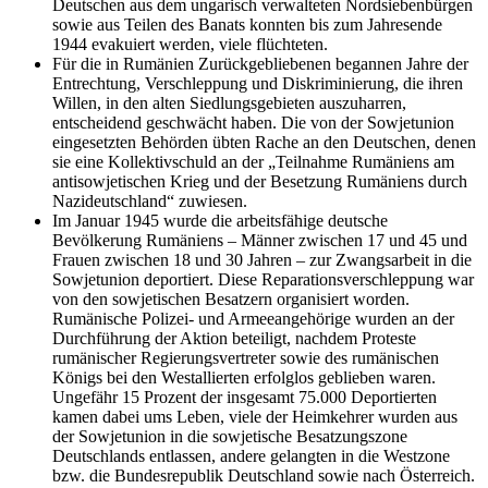
Deutschen aus dem ungarisch verwalteten Nordsiebenbürgen
sowie aus Teilen des Banats konnten bis zum Jahresende
1944 evakuiert werden, viele flüchteten.
Für die in Rumänien Zurückgebliebenen begannen Jahre der
Entrechtung, Verschleppung und Diskriminierung, die ihren
Willen, in den alten Siedlungsgebieten auszuharren,
entscheidend geschwächt haben. Die von der Sowjetunion
eingesetzten Behörden übten Rache an den Deutschen, denen
sie eine Kollektivschuld an der „Teilnahme Rumäniens am
antisowjetischen Krieg und der Besetzung Rumäniens durch
Nazideutschland“ zuwiesen.
Im Januar 1945 wurde die arbeitsfähige deutsche
Bevölkerung Rumäniens – Männer zwischen 17 und 45 und
Frauen zwischen 18 und 30 Jahren – zur Zwangsarbeit in die
Sowjetunion deportiert. Diese Reparationsverschleppung war
von den sowjetischen Besatzern organisiert worden.
Rumänische Polizei- und Armeeangehörige wurden an der
Durchführung der Aktion beteiligt, nachdem Proteste
rumänischer Regierungsvertreter sowie des rumänischen
Königs bei den Westallierten erfolglos geblieben waren.
Ungefähr 15 Prozent der insgesamt 75.000 Deportierten
kamen dabei ums Leben, viele der Heimkehrer wurden aus
der Sowjetunion in die sowjetische Besatzungszone
Deutschlands entlassen, andere gelangten in die Westzone
bzw. die Bundesrepublik Deutschland sowie nach Österreich.