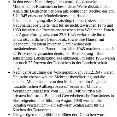
In den ersten Nachkriegsjahren wurde die deutsche
Minderheit in Rumänien in besonderer Weise diskriminiert.
Allein die Deutschen verloren alle politischen Rechte; das am
5.2.1945 erlassene Minderheitenstatut, das die
Gleichberechtigung aller Staatsbürger ohne Unterschied der
Nationalität postulierte, galt für sie nicht. Zwischen 1946 und
1950 besaßen die Rumäniendeutschen kein Wahlrecht. Durch
das Agrarreformgesetz vom 23.3.1945 verloren sie ihren
landwirtschaftlichen Grundbesitz sowie ihre Häuser mit
lebendem und totem Inventar. Damit wurde den
rumäniendeutschen Bauern – im Jahre 1945 machten sie noch
77 Prozent der gesamten deutschen Bevölkerung – ihre
selbständige Lebensgrundlage entzogen. Im Jahre 1956 waren
nur noch 22 Prozent der Deutschen in der Landwirtschaft
tätig.
Nach der Ausrufung der Volksrepublik am 31.12.1947 waren
Deutsche ebenso wie die Mehrheitsbevölkerung und die
anderen Minderheiten von den Maßnahmen im Zuge des
„sozialistischen Aufbauprozesses“ betroffen. Mit dem
Verstaatlichungsgesetz vom 11. Juni 1948 wurden alle
privaten Industrie-, Bank und Gewerbebetriebe Rumäniens in
Staatseigentum überführt, im August 1948 wurden die
Schulen verstaatlicht – ein schwerer Schlag auch für die
Kirchen der Deutschen.
Die geistigen und politischen Eliten der Deutschen wurde