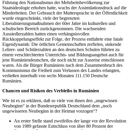
Führung den Nationalismus der Mehrheitsbevölkerung zur
Staatsideologie erhoben hatte, wuchs der Assimilationsdruck auf die
Minderheiten. Der Gebrauch der Muttersprache in der Öffentlichkeit
wurde eingeschränkt, viele der begrenzten
Liberalisierungsmaßnahmen der 60er Jahre im kulturellen und
schulischen Bereich zurückgenommen. Die wachsenden
Aussiedlerzahlen hatten einen verhängnisvollen
Rückkoppelungseffekt zur Folge, der Prozess entfaltete eine fatale
Eigendynamik: Die örtlichen Gemeinschaften zerfielen, sinkende
Lehrer- und Schülerzahlen an den deutschen Schulen führten zu
einem verschlechterten Unterrichts- und Bildungsangebot auch für
jene Rumäniendeutschen, die noch nicht zur Ausreise entschlossen
waren. Als die Bürger Rumäniens nach dem Zusammenbruch des
Kommunismus die Freiheit zum Verlassen des Landes erlangten,
verließen innerhalb von sechs Monaten 111.150 Deutsche
Rumänien.
Chancen und Risiken des Verbleibs in Rumänien
Wie ist es zu erklären, daß so viele von ihnen den „ungewissen
Neubeginn“ in der Bundesrepublik Deutschland dem „noch
ungewisseren Neubeginn in der Heimat vorzogen“?
An erster Stelle stand zweifellos der lange vor der Revolution
von 1989 gefasste Entschluss von über 80 Prozent der