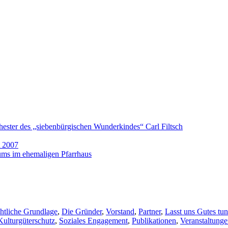
hester des „siebenbürgischen Wunderkindes“ Carl Filtsch
t 2007
ums im ehemaligen Pfarrhaus
htliche Grundlage
,
Die Gründer
,
Vorstand
,
Partner
,
Lasst uns Gutes tun
Kulturgüterschutz
,
Soziales Engagement
,
Publikationen
,
Veranstaltung