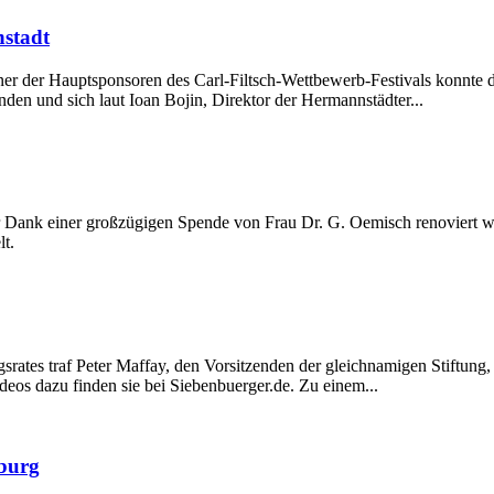
nstadt
er der Hauptsponsoren des Carl-Filtsch-Wettbewerb-Festivals konnte d
den und sich laut Ioan Bojin, Direktor der Hermannstädter...
er Dank einer großzügigen Spende von Frau Dr. G. Oemisch renoviert 
t.
gsrates traf Peter Maffay, den Vorsitzenden der gleichnamigen Stiftu
deos dazu finden sie bei Siebenbuerger.de. Zu einem...
burg