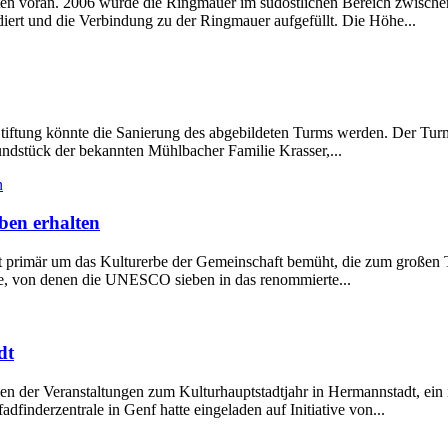
en voran. 2006 wurde die Ringmauer im südöstlichen Bereich zwischen 
iert und die Verbindung zu der Ringmauer aufgefüllt. Die Höhe...
tiftung könnte die Sanierung des abgebildeten Turms werden. Der Turm,
ndstück der bekannten Mühlbacher Familie Krasser,...
ben erhalten
t primär um das Kulturerbe der Gemeinschaft bemüht, die zum großen T
ke, von denen die UNESCO sieben in das renommierte...
dt
 der Veranstaltungen zum Kulturhauptstadtjahr in Hermannstadt, ein int
finderzentrale in Genf hatte eingeladen auf Initiative von...