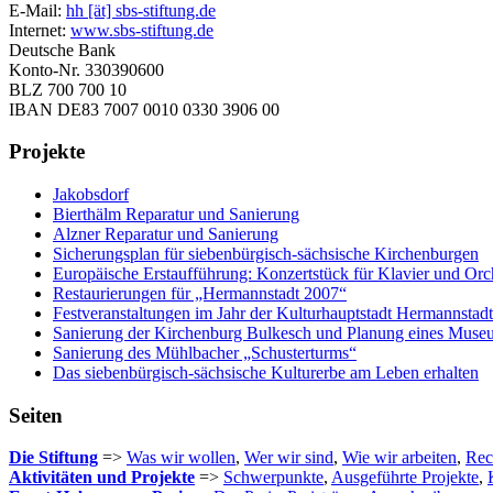
E-Mail:
hh [ät] sbs-stiftung.de
Internet:
www.sbs-stiftung.de
Deutsche Bank
Konto-Nr. 330390600
BLZ 700 700 10
IBAN DE83 7007 0010 0330 3906 00
Projekte
Jakobsdorf
Bierthälm Reparatur und Sanierung
Alzner Reparatur und Sanierung
Sicherungsplan für siebenbürgisch-sächsische Kirchenburgen
Europäische Erstaufführung: Konzertstück für Klavier und Orc
Restaurierungen für „Hermannstadt 2007“
Festveranstaltungen im Jahr der Kulturhauptstadt Hermannstad
Sanierung der Kirchenburg Bulkesch und Planung eines Muse
Sanierung des Mühlbacher „Schusterturms“
Das siebenbürgisch-sächsische Kulturerbe am Leben erhalten
Seiten
Die Stiftung
=>
Was wir wollen
,
Wer wir sind
,
Wie wir arbeiten
,
Rec
Aktivitäten und Projekte
=>
Schwerpunkte
,
Ausgeführte Projekte
,