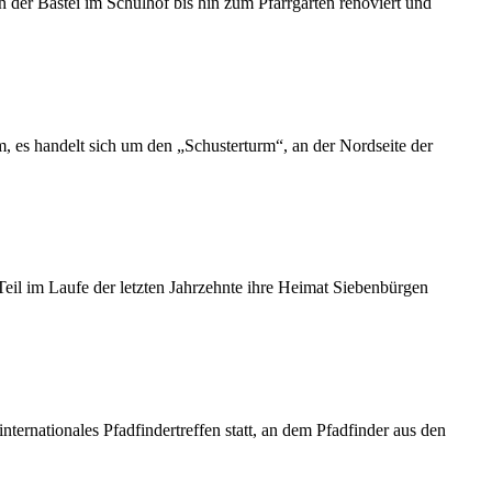
der Bastei im Schulhof bis hin zum Pfarrgarten renoviert und
 es handelt sich um den „Schusterturm“, an der Nordseite der
eil im Laufe der letzten Jahrzehnte ihre Heimat Siebenbürgen
ernationales Pfadfindertreffen statt, an dem Pfadfinder aus den